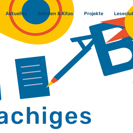
Aktuelles
Schulen & Kitas
Projekte
Leseclu
achiges