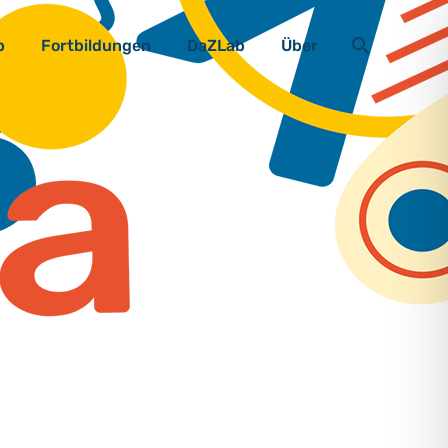
b
Fortbildungen
DaZLab
Über