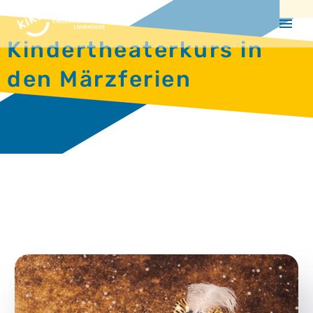
Kindertheaterkurs in
den Märzferien


